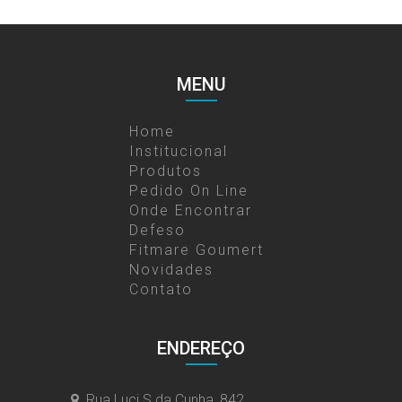
MENU
Home
Institucional
Produtos
Pedido On Line
Onde Encontrar
Defeso
Fitmare Goumert
Novidades
Contato
ENDEREÇO
Rua Luci S da Cunha, 842